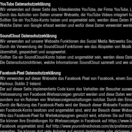
YouTube Datenschutzerklärung
Wir verwenden auf dieser Seite des Videodienstes YouTube, der Firma YouTube,
Durch das Aufrufen von Seiten unserer Webseite, die YouTube Videos integriert 
Sollten Sie ein YouTube-Konto haben und angemeldet sein, werden diese Daten I
Welche Daten von Google erfasst werden und wofür diese Daten verwendet werd
SoundCloud Datenschutzerklärung
Wir verwenden auf unserer Webseite Funktionen des Social Media Netzwerks Sou
Durch die Verwendung der SoundCloud-Funktionen wie das Abspielen von Musik 
übermittelt, gespeichert und ausgewertet.
Sollten Sie ein SoundCloud-Konto haben und angemeldet sein, werden diese Date
Die Datenschutzrichtlinien, welche Informationen SoundCloud sammelt und wie s
Facebook-Pixel Datenschutzerklärung
Wir verwenden auf dieser Webseite das Facebook Pixel von Facebook, einem Soc
Harbour, Dublin 2 Ireland.
Der auf dieser Seite implementierte Code kann das Verhalten der Besucher auswe
Verbesserung von Facebook-Werbeanzeigen genutzt werden und diese Daten werden
sondern nur im Rahmen von Werbeanzeigenschaltungen nutzbar. Durch den Einsa
Durch die Nutzung des Facebook-Pixels wird der Besuch dieser Webseite Faceb
ein Facebook-Konto besitzen und angemeldet sind, wird der Besuch dieser Webs
Wie das Facebook-Pixel für Werbekampagnen genutzt wird, erfahren Sie auf
htt
Sie können Ihre Einstellungen für Werbeanzeigen in Facebook auf
https://www.f
Facebook angemeldet sind. Auf
http://www.youronlinechoices.com/de/praferen
verwalten. Sie können dort viele Anbieter auf einmal deaktivieren oder aktivieren