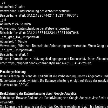
_ga
Ablaufzeit: 2 Jahre
Verwendung: Unterscheidung der Webseitenbesucher
Beispielhafter Wert: GA1.2.1326744211.152311097048
_gid
Ablaufzeit: 24 Stunden
Verwendung: Unterscheidung der Webseitenbesucher
Beispielhafter Wert: GA1.2.1687193234.152311097048
_gat_gtag_UA_<property-id>
Ablaufzeit: 1 Minute
Verwendung: Wird zum Drosseln der Anforderungsrate verwendet. Wenn Google Ana
_dc_gtm_ <property-id>.
Beispielhafter Wert: 1
Nähere Informationen zu Nutzungsbedingungen und Datenschutz finden Sie unte
unter
https://support.google.com/analytics/answer/6004245?hl=de
.
Pseudonymisierung
Unser Anliegen im Sinne der DSGVO ist die Verbesserung unseres Angebotes und un
Nutzerdaten pseudonymisiert. Die Datenverarbeitung erfolgt auf Basis der gesetz
Interesse) der DSGVO.
Deaktivierung der Datenerfassung durch Google Analytics
Mithilfe des Browser-Add-ons zur Deaktivierung von Google Analytics-JavaScript (
verwendet.
Sie können die Erfassung der durch das Cookie erzeugten und auf Ihre Nutzung 