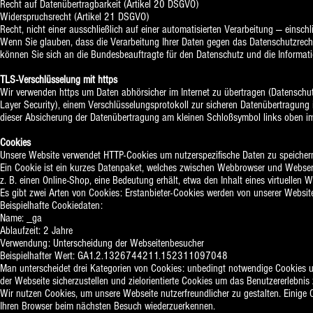
Recht auf Datenübertragbarkeit (Artikel 20 DSGVO)
Widerspruchsrecht (Artikel 21 DSGVO)
Recht, nicht einer ausschließlich auf einer automatisierten Verarbeitung — einsc
Wenn Sie glauben, dass die Verarbeitung Ihrer Daten gegen das Datenschutzrecht 
können Sie sich an die
Bundesbeauftragte für den Datenschutz und die Informatio
TLS-Verschlüsselung mit https
Wir verwenden https um Daten abhörsicher im Internet zu übertragen (Datenschu
Layer Security), einem Verschlüsselungsprotokoll zur sicheren Datenübertragung 
dieser Absicherung der Datenübertragung am kleinen Schloßsymbol links oben im 
Cookies
Unsere Website verwendet HTTP-Cookies um nutzerspezifische Daten zu speicher
Ein Cookie ist ein kurzes Datenpaket, welches zwischen Webbrowser und Webserve
z. B. einen Online-Shop, eine Bedeutung erhält, etwa den Inhalt eines virtuellen 
Es gibt zwei Arten von Cookies: Erstanbieter-Cookies werden von unserer Website e
Beispielhafte Cookiedaten:
Name: _ga
Ablaufzeit: 2 Jahre
Verwendung: Unterscheidung der Webseitenbesucher
Beispielhafter Wert: GA1.2.1326744211.152311097048
Man unterscheidet drei Kategorien von Cookies: unbedingt notwendige Cookies u
der Webseite sicherzustellen und zielorientierte Cookies um das Benutzererlebnis 
Wir nutzen Cookies, um unsere Webseite nutzerfreundlicher zu gestalten. Einige C
Ihren Browser beim nächsten Besuch wiederzuerkennen.