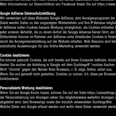
Mehr Informationen zur Datenrichtlinie von Facebook finden Sie auf
https://www.
Google AdSense Datenschutzerklärung
Wir verwenden auf diese Webseite Google AdSense, dem Anzeigenprogramm der
Dabei werden Daten zu den angezeigten Werbemitteln und Ihre IP-Adresse möglich
In AdSense sollen Cookies bessere Werbung ermöglichen, die Cookies enthalten k
jeder anderen Aktivität, die zu einem Aufruf der Google Adsense-Server führt, ei
Drittanbieter können im Rahmen von AdSense unter Umständen Cookies in Ihrem 
durch die Anzeigenbereitstellung auf der Website erhalten. Web Beacons sind kle
statistische Auswertungen für das Online-Marketing verwendet werden.
Cookies deaktivieren
Sie können jederzeit Cookies, die sich bereits auf Ihrem Computer befinden, lös
besten Sie suchen die Anleitung in Google mit dem Suchbegriff “cookies löschen
Wort “chrome” gegen den Namen Ihres Browsers, z. B. edge, firefox, safari aus.
Wenn Sie uns generell nicht gestatten, Cookies zu nutzen, d.h. diese per Browse
funktionieren.
Personalisierte Werbung deaktivieren
Wenn Sie ein Google Konto haben, können Sie auf der Seite
https://adssettings
der Personalisierung von Anzeigen sehen Sie möglicherweise weiterhin Anzeigen a
abgeleitet wird, dem Browsertyp sowie den kürzlich verwendeten Suchbegriffen.
Welche Daten von Google erfasst werden und wofür diese Daten verwendet werd